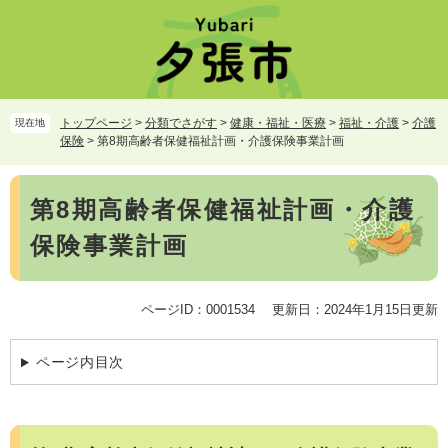
ペ
メ
ー
ニ
ジ
ュ
の
ー
先
を
頭
飛
トップページ
>
分類でさがす
>
健康・福祉・医療
>
福祉・介護
>
介護
現在地
で
ば
保険
>
第8期高齢者保健福祉計画・介護保険事業計画
す。
し
て
本
本
第8期高齢者保健福祉計画・介護
文
文
保険事業計画
へ
ページID：0001534
更新日：2024年1月15日更新
ページ内目次