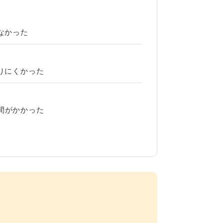
なかった
？
りにくかった
間がかかった