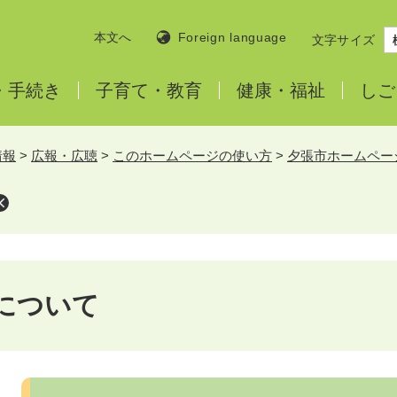
本文へ
Foreign language
文字サイズ
・
手続き
子育て・
教育
健康・
福祉
しご
情報
>
広報・広聴
>
このホームページの使い方
>
夕張市ホームペー
について
本