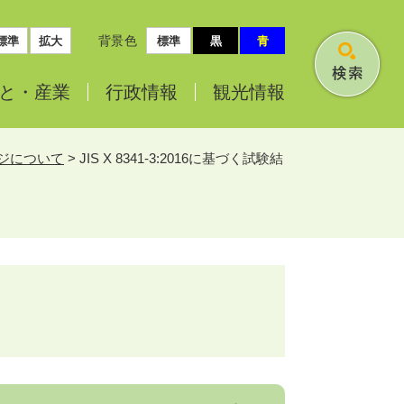
背景色
標準
拡大
標準
黒
青
検
と・
産業
行政情報
観光情報
索
ジについて
>
JIS X 8341-3:2016に基づく試験結