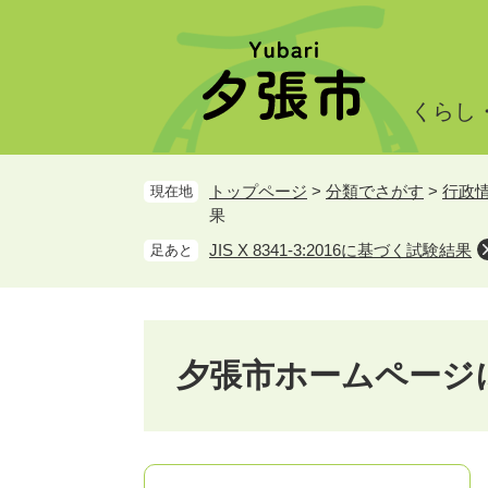
ペ
メ
ー
ニ
ジ
ュ
の
ー
くらし
先
を
頭
飛
で
ば
トップページ
>
分類でさがす
>
行政
現在地
す。
し
果
て
本
JIS X 8341-3:2016に基づく試験結果
足あと
文
へ
夕張市ホームページ