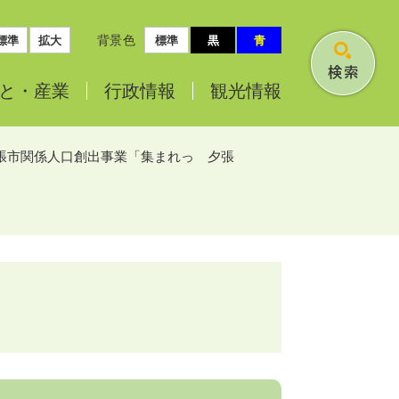
背景色
標準
拡大
標準
黒
青
検
と・
産業
行政情報
観光情報
索
張市関係人口創出事業「集まれっ 夕張