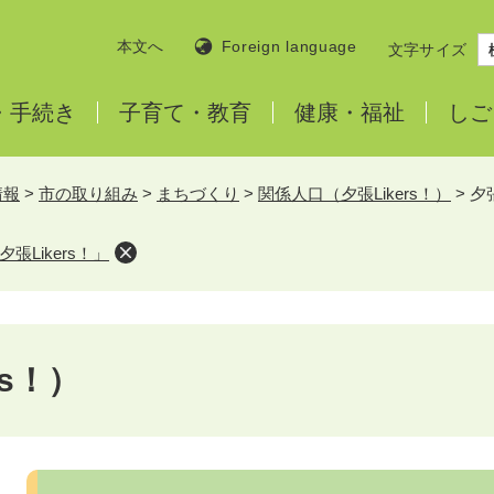
本文へ
Foreign language
文字サイズ
・
手続き
子育て・
教育
健康・
福祉
しご
情報
>
市の取り組み
>
まちづくり
>
関係人口（夕張Likers！）
>
夕
Likers！」
rs！）
本