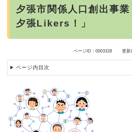
文
夕張市関係人口創出事
夕張Likers！」
ページID：0003328
更新
ページ内目次