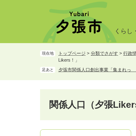
ペ
メ
ー
ニ
ジ
ュ
の
ー
くらし
先
を
頭
飛
で
ば
トップページ
>
分類でさがす
>
行政
現在地
す。
し
Likers！」
て
本
夕張市関係人口創出事業「集まれっ 夕張
足あと
文
へ
関係人口（夕張Like