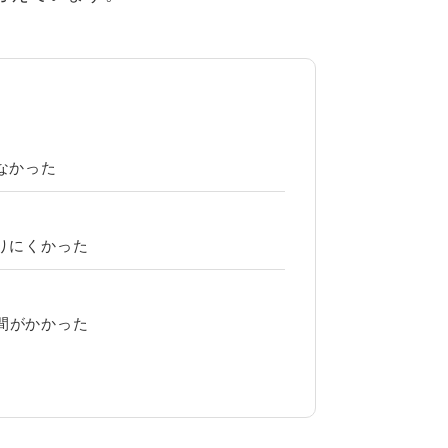
なかった
？
りにくかった
間がかかった