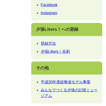
Facebook
Instagram
夕張Likers！への登録
登録方法
夕張Likers！名刺
その他
平成30年度総務省モデル事業
みんなでつくる夕張の記憶ミュー
ジアム