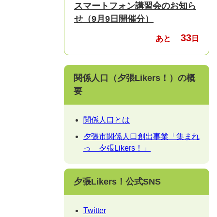
スマートフォン講習会のお知ら
せ（9月9日開催分）
33
あと
日
関係人口（夕張Likers！）の概
要
関係人口とは
夕張市関係人口創出事業「集まれ
っ 夕張Likers！」
夕張Likers！公式SNS
Twitter