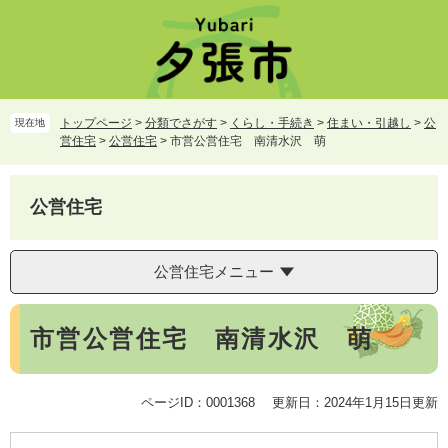
ペ
メ
ー
ニ
ジ
ュ
の
ー
先
を
頭
飛
トップページ
>
分類でさがす
>
くらし・手続き
>
住まい・引越し
>
公
現在地
で
ば
営住宅
>
公営住宅
>
市営公営住宅 南清水沢 萌
す。
し
て
本
公営住宅
文
へ
公営住宅メニュー
本
市営公営住宅 南清水沢 萌
文
ページID：0001368
更新日：2024年1月15日更新