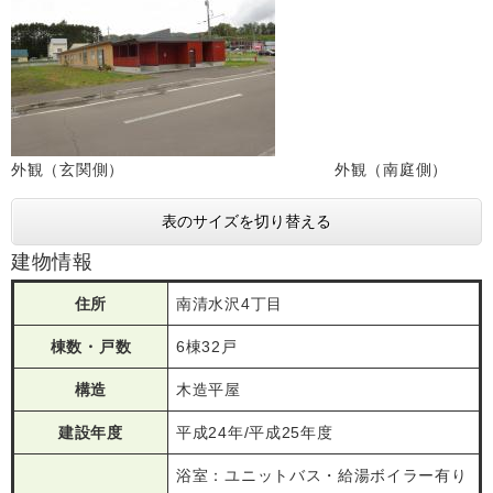
外観（玄関側） 外観（南庭側）
表のサイズを切り替える
建物情報
住所
南清水沢4丁目
棟数・戸数
6棟32戸
構造
木造平屋
建設年度
平成24年/平成25年度
浴室：ユニットバス・給湯ボイラー有り