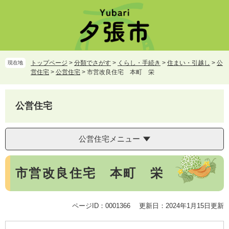
ペ
メ
ー
ニ
ジ
ュ
の
ー
先
を
頭
飛
トップページ
>
分類でさがす
>
くらし・手続き
>
住まい・引越し
>
公
現在地
で
ば
営住宅
>
公営住宅
>
市営改良住宅 本町 栄
す。
し
て
本
公営住宅
文
へ
公営住宅メニュー
本
市営改良住宅 本町 栄
文
ページID：0001366
更新日：2024年1月15日更新