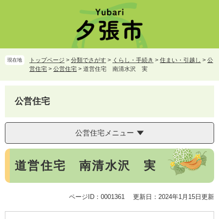
ペ
メ
ー
ニ
ジ
ュ
の
ー
先
を
頭
飛
トップページ
>
分類でさがす
>
くらし・手続き
>
住まい・引越し
>
公
現在地
で
ば
営住宅
>
公営住宅
>
道営住宅 南清水沢 実
す。
し
て
本
公営住宅
文
へ
公営住宅メニュー
本
道営住宅 南清水沢 実
文
ページID：0001361
更新日：2024年1月15日更新