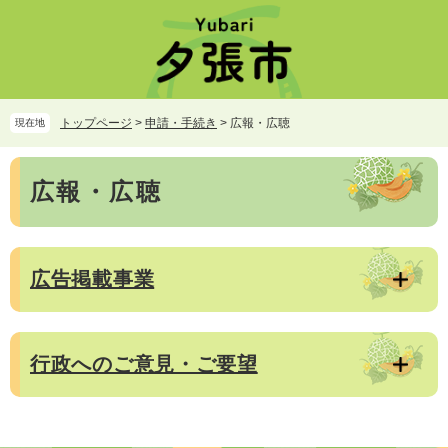
ペ
メ
ー
ニ
ジ
ュ
の
ー
先
を
頭
飛
トップページ
>
申請・手続き
>
広報・広聴
現在地
で
ば
す。
し
本
て
広報・広聴
文
本
文
へ
広告掲載事業
行政へのご意見・ご要望