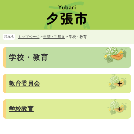
ペ
メ
ー
ニ
ジ
ュ
の
ー
先
を
頭
飛
トップページ
>
申請・手続き
>
学校・教育
現在地
で
ば
す。
し
本
て
学校・教育
文
本
文
へ
教育委員会
学校教育