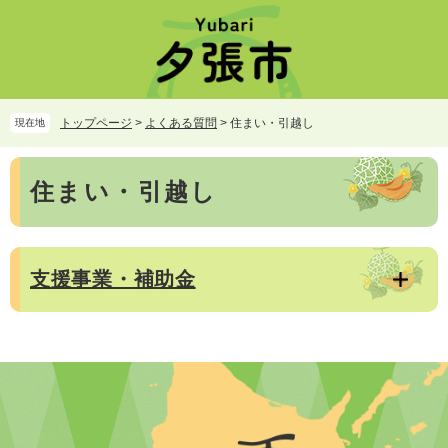
ペ
メ
ー
ニ
ジ
ュ
の
ー
先
を
頭
飛
トップページ
>
よくある質問
>
住まい・引越し
現在地
で
ば
す。
し
本
て
住まい・引越し
文
本
文
へ
支援事業・補助金