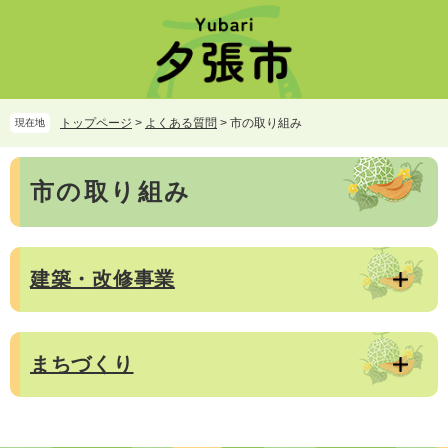
ペ
メ
ー
ニ
ジ
ュ
の
ー
先
を
頭
飛
トップページ
>
よくある質問
>
市の取り組み
現在地
で
ば
す。
し
本
て
市の取り組み
文
本
文
へ
建築・改修事業
まちづくり