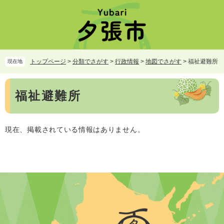
ペ
メ
ー
ニ
ジ
ュ
の
ー
先
を
頭
飛
トップページ
>
分類でさがす
>
行政情報
>
地図でさがす
>
福祉避難所
現在地
で
ば
す。
し
本
て
福祉避難所
文
本
文
へ
現在、掲載されている情報はありません。