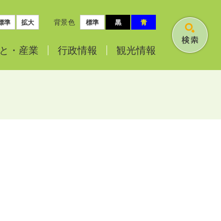
背景色
標準
拡大
標準
黒
青
検
と・
産業
行政情報
観光情報
索