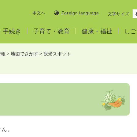
本文へ
Foreign language
文字サイズ
・
手続き
子育て・
教育
健康・
福祉
しご
情報
>
地図でさがす
>
観光スポット
せん。