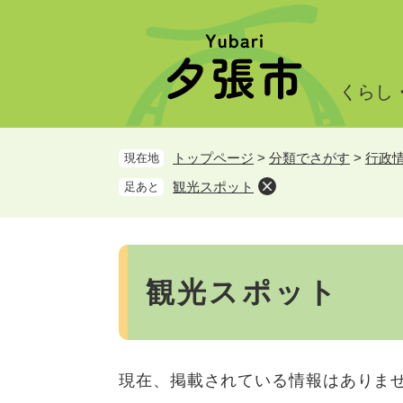
ペ
メ
ー
ニ
ジ
ュ
の
ー
くらし
先
を
頭
飛
で
ば
トップページ
>
分類でさがす
>
行政
現在地
す。
し
て
観光スポット
足あと
本
文
へ
本
文
観光スポット
現在、掲載されている情報はありま