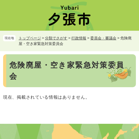
ペ
メ
ー
ニ
ジ
ュ
の
ー
先
を
頭
飛
トップページ
>
分類でさがす
>
行政情報
>
委員会・審議会
>
危険廃
現在地
で
ば
屋・空き家緊急対策委員会
す。
し
て
本
本
危険廃屋・空き家緊急対策委員
文
文
会
へ
現在、掲載されている情報はありません。