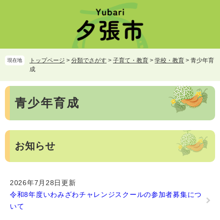
ペ
メ
ー
ニ
ジ
ュ
の
ー
先
を
頭
飛
トップページ
>
分類でさがす
>
子育て・教育
>
学校・教育
>
青少年育
現在地
で
ば
成
す。
し
て
本
本
青少年育成
文
文
へ
お知らせ
2026年7月28日更新
令和8年度いわみざわチャレンジスクールの参加者募集につ
いて