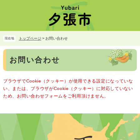
ペ
メ
ー
ニ
ジ
ュ
の
ー
先
を
頭
飛
トップページ
>
お問い合わせ
現在地
で
ば
す。
し
本
て
お問い合わせ
文
本
文
へ
ブラウザでCookie（クッキー）が使用できる設定になっていな
い、または、ブラウザがCookie（クッキー）に対応していない
ため、お問い合わせフォームをご利用頂けません。