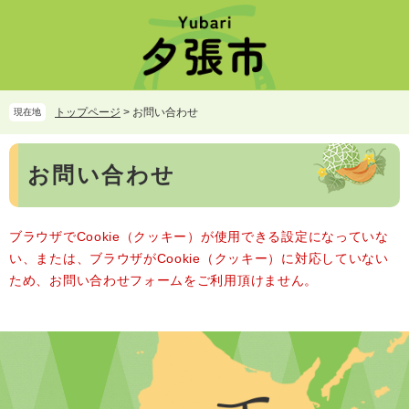
ペ
メ
ー
ニ
ジ
ュ
の
ー
先
を
頭
飛
トップページ
>
お問い合わせ
現在地
で
ば
す。
し
本
て
お問い合わせ
文
本
文
へ
ブラウザでCookie（クッキー）が使用できる設定になっていな
い、または、ブラウザがCookie（クッキー）に対応していない
ため、お問い合わせフォームをご利用頂けません。