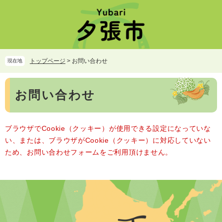
ペ
メ
ー
ニ
ジ
ュ
の
ー
先
を
頭
飛
トップページ
>
お問い合わせ
現在地
で
ば
す。
し
本
て
お問い合わせ
文
本
文
へ
ブラウザでCookie（クッキー）が使用できる設定になっていな
い、または、ブラウザがCookie（クッキー）に対応していない
ため、お問い合わせフォームをご利用頂けません。