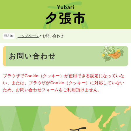
ペ
メ
ー
ニ
ジ
ュ
の
ー
先
を
頭
飛
トップページ
>
お問い合わせ
現在地
で
ば
す。
し
本
て
お問い合わせ
文
本
文
へ
ブラウザでCookie（クッキー）が使用できる設定になっていな
い、または、ブラウザがCookie（クッキー）に対応していない
ため、お問い合わせフォームをご利用頂けません。