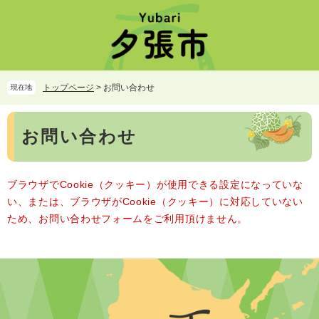
ペ
メ
ー
ニ
ジ
ュ
の
ー
先
を
頭
飛
トップページ
>
お問い合わせ
現在地
で
ば
す。
し
本
て
お問い合わせ
文
本
文
へ
ブラウザでCookie（クッキー）が使用できる設定になっていな
い、または、ブラウザがCookie（クッキー）に対応していない
ため、お問い合わせフォームをご利用頂けません。