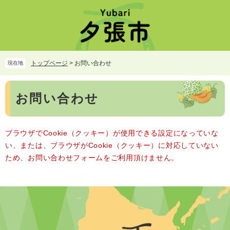
ペ
メ
ー
ニ
ジ
ュ
の
ー
先
を
頭
飛
トップページ
>
お問い合わせ
現在地
で
ば
す。
し
本
て
お問い合わせ
文
本
文
へ
ブラウザでCookie（クッキー）が使用できる設定になっていな
い、または、ブラウザがCookie（クッキー）に対応していない
ため、お問い合わせフォームをご利用頂けません。