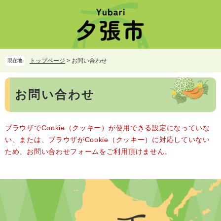
ペ
メ
ー
ニ
ジ
ュ
の
ー
先
を
頭
飛
トップページ
>
お問い合わせ
現在地
で
ば
す。
し
本
て
お問い合わせ
文
本
文
へ
ブラウザでCookie（クッキー）が使用できる設定になっていな
い、または、ブラウザがCookie（クッキー）に対応していない
ため、お問い合わせフォームをご利用頂けません。