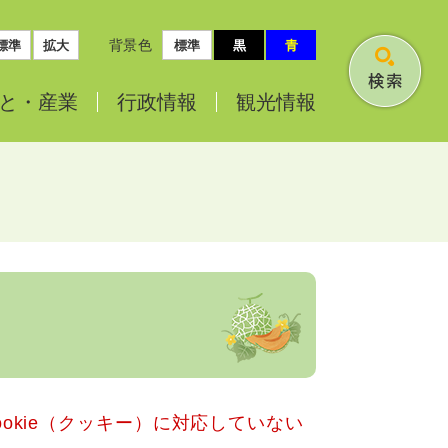
背景色
標準
拡大
標準
黒
青
検
と・
産業
行政情報
観光情報
索
okie（クッキー）に対応していない