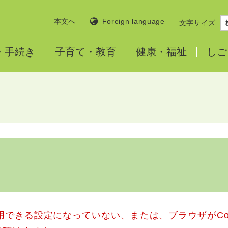
本文へ
Foreign language
文字サイズ
・
手続き
子育て・
教育
健康・
福祉
しご
使用できる設定になっていない、または、ブラウザがCo