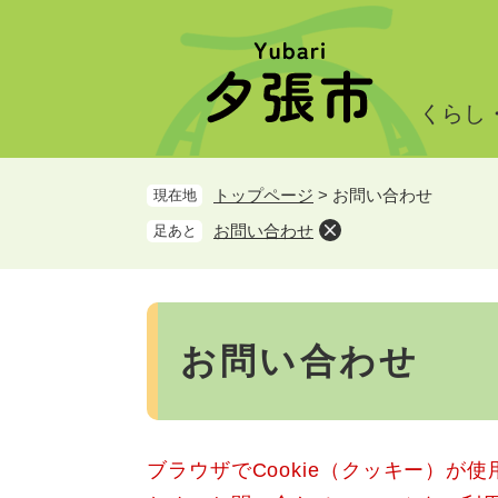
ペ
メ
ー
ニ
ジ
ュ
の
ー
くらし
先
を
頭
飛
で
ば
トップページ
>
お問い合わせ
現在地
す。
し
て
お問い合わせ
足あと
本
文
へ
本
文
お問い合わせ
ブラウザでCookie（クッキー）が