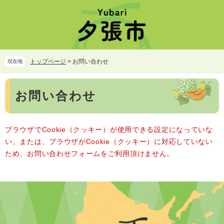
ペ
メ
ー
ニ
ジ
ュ
の
ー
先
を
頭
飛
トップページ
>
お問い合わせ
現在地
で
ば
す。
し
本
て
お問い合わせ
文
本
文
へ
ブラウザでCookie（クッキー）が使用できる設定になっていな
い、または、ブラウザがCookie（クッキー）に対応していない
ため、お問い合わせフォームをご利用頂けません。