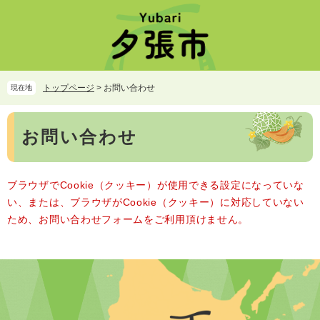
ペ
メ
ー
ニ
ジ
ュ
の
ー
先
を
頭
飛
トップページ
>
お問い合わせ
現在地
で
ば
す。
し
本
て
お問い合わせ
文
本
文
へ
ブラウザでCookie（クッキー）が使用できる設定になっていな
い、または、ブラウザがCookie（クッキー）に対応していない
ため、お問い合わせフォームをご利用頂けません。