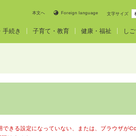
本文へ
Foreign language
文字サイズ
・
手続き
子育て・
教育
健康・
福祉
しご
使用できる設定になっていない、または、ブラウザがCo