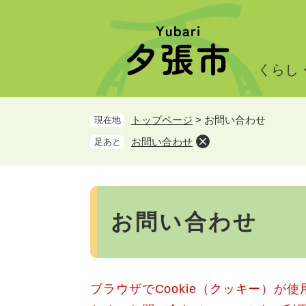
ペ
メ
ー
ニ
ジ
ュ
の
ー
くらし
先
を
頭
飛
で
ば
トップページ
>
お問い合わせ
現在地
す。
し
て
お問い合わせ
足あと
本
文
へ
本
文
お問い合わせ
ブラウザでCookie（クッキー）が