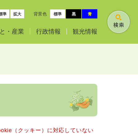
背景色
標準
拡大
標準
黒
青
検
と・
産業
行政情報
観光情報
索
okie（クッキー）に対応していない