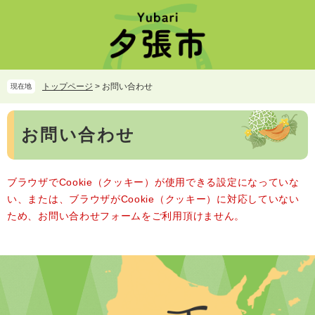
ペ
メ
ー
ニ
ジ
ュ
の
ー
先
を
頭
飛
トップページ
>
お問い合わせ
現在地
で
ば
す。
し
本
て
お問い合わせ
文
本
文
へ
ブラウザでCookie（クッキー）が使用できる設定になっていな
い、または、ブラウザがCookie（クッキー）に対応していない
ため、お問い合わせフォームをご利用頂けません。