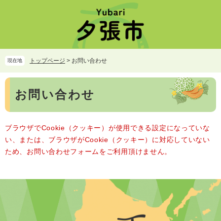
ペ
メ
ー
ニ
ジ
ュ
の
ー
先
を
頭
飛
トップページ
>
お問い合わせ
現在地
で
ば
す。
し
本
て
お問い合わせ
文
本
文
へ
ブラウザでCookie（クッキー）が使用できる設定になっていな
い、または、ブラウザがCookie（クッキー）に対応していない
ため、お問い合わせフォームをご利用頂けません。