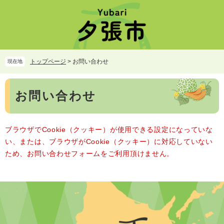
ペ
メ
ー
ニ
ジ
ュ
の
ー
先
を
頭
飛
トップページ
>
お問い合わせ
現在地
で
ば
す。
し
本
て
お問い合わせ
文
本
文
へ
ブラウザでCookie（クッキー）が使用できる設定になっていな
い、または、ブラウザがCookie（クッキー）に対応していない
ため、お問い合わせフォームをご利用頂けません。