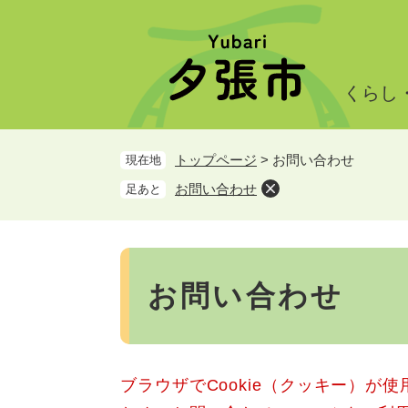
ペ
メ
ー
ニ
ジ
ュ
の
ー
くらし
先
を
頭
飛
で
ば
トップページ
>
お問い合わせ
現在地
す。
し
て
お問い合わせ
足あと
本
文
へ
本
文
お問い合わせ
ブラウザでCookie（クッキー）が