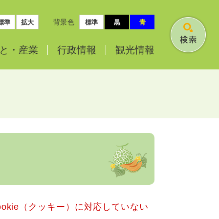
背景色
標準
拡大
標準
黒
青
検
と・
産業
行政情報
観光情報
索
okie（クッキー）に対応していない