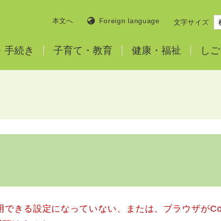
本文へ
Foreign language
文字サイズ
・
手続き
子育て・
教育
健康・
福祉
しご
使用できる設定になっていない、または、ブラウザがCo