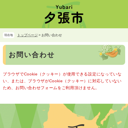
ペ
メ
ー
ニ
ジ
ュ
の
ー
先
を
頭
飛
トップページ
>
お問い合わせ
現在地
で
ば
す。
し
本
て
お問い合わせ
文
本
文
へ
ブラウザでCookie（クッキー）が使用できる設定になっていな
い、または、ブラウザがCookie（クッキー）に対応していない
ため、お問い合わせフォームをご利用頂けません。