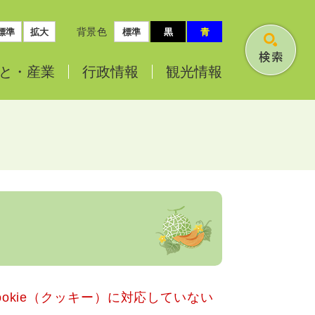
背景色
標準
拡大
標準
黒
青
検
と・
産業
行政情報
観光情報
索
okie（クッキー）に対応していない