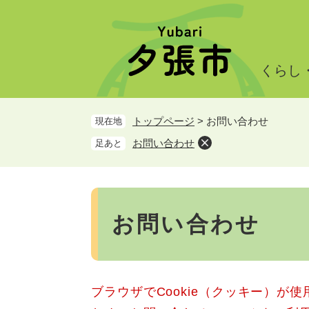
ペ
メ
ー
ニ
ジ
ュ
の
ー
くらし
先
を
頭
飛
で
ば
トップページ
>
お問い合わせ
現在地
す。
し
て
お問い合わせ
足あと
本
文
へ
本
文
お問い合わせ
ブラウザでCookie（クッキー）が