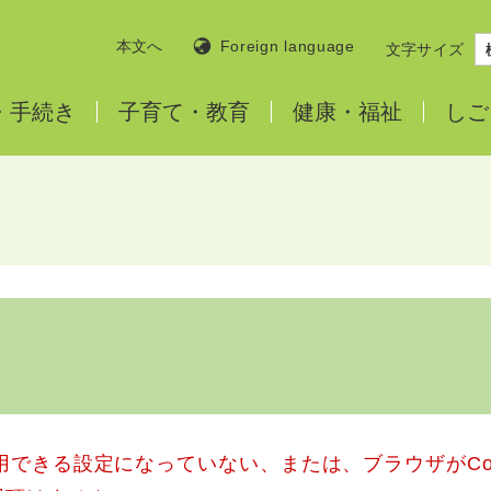
本文へ
Foreign language
文字サイズ
・
手続き
子育て・
教育
健康・
福祉
しご
使用できる設定になっていない、または、ブラウザがCo