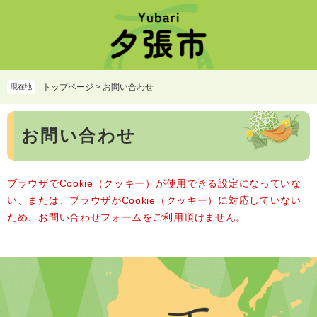
ペ
メ
ー
ニ
ジ
ュ
の
ー
先
を
頭
飛
トップページ
>
お問い合わせ
現在地
で
ば
す。
し
本
て
お問い合わせ
文
本
文
へ
ブラウザでCookie（クッキー）が使用できる設定になっていな
い、または、ブラウザがCookie（クッキー）に対応していない
ため、お問い合わせフォームをご利用頂けません。