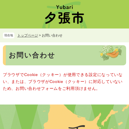
ペ
メ
ー
ニ
ジ
ュ
の
ー
先
を
頭
飛
トップページ
>
お問い合わせ
現在地
で
ば
す。
し
本
て
お問い合わせ
文
本
文
へ
ブラウザでCookie（クッキー）が使用できる設定になっていな
い、または、ブラウザがCookie（クッキー）に対応していない
ため、お問い合わせフォームをご利用頂けません。