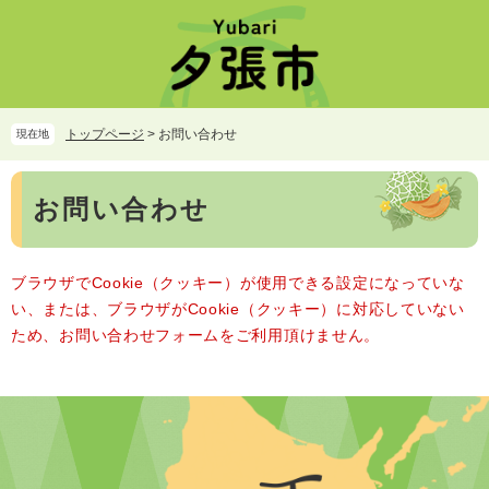
ペ
メ
ー
ニ
ジ
ュ
の
ー
先
を
頭
飛
トップページ
>
お問い合わせ
現在地
で
ば
す。
し
本
て
お問い合わせ
文
本
文
へ
ブラウザでCookie（クッキー）が使用できる設定になっていな
い、または、ブラウザがCookie（クッキー）に対応していない
ため、お問い合わせフォームをご利用頂けません。