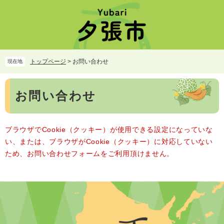
ペ
メ
ー
ニ
ジ
ュ
の
ー
先
を
頭
飛
トップページ
>
お問い合わせ
現在地
で
ば
す。
し
本
て
お問い合わせ
文
本
文
へ
ブラウザでCookie（クッキー）が使用できる設定になっていな
い、または、ブラウザがCookie（クッキー）に対応していない
ため、お問い合わせフォームをご利用頂けません。