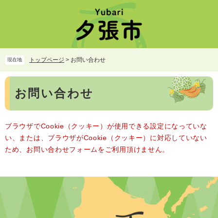
ペ
メ
ー
ニ
ジ
ュ
の
ー
先
を
頭
飛
トップページ
>
お問い合わせ
現在地
で
ば
す。
し
本
て
お問い合わせ
文
本
文
へ
ブラウザでCookie（クッキー）が使用できる設定になっていな
い、または、ブラウザがCookie（クッキー）に対応していない
ため、お問い合わせフォームをご利用頂けません。