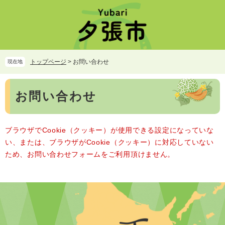
ペ
メ
ー
ニ
ジ
ュ
の
ー
先
を
頭
飛
トップページ
>
お問い合わせ
現在地
で
ば
す。
し
本
て
お問い合わせ
文
本
文
へ
ブラウザでCookie（クッキー）が使用できる設定になっていな
い、または、ブラウザがCookie（クッキー）に対応していない
ため、お問い合わせフォームをご利用頂けません。