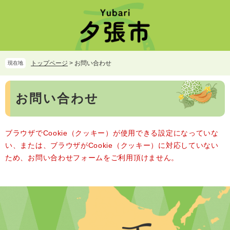
ペ
メ
ー
ニ
ジ
ュ
の
ー
先
を
頭
飛
トップページ
>
お問い合わせ
現在地
で
ば
す。
し
本
て
お問い合わせ
文
本
文
へ
ブラウザでCookie（クッキー）が使用できる設定になっていな
い、または、ブラウザがCookie（クッキー）に対応していない
ため、お問い合わせフォームをご利用頂けません。